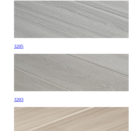
3205
3203